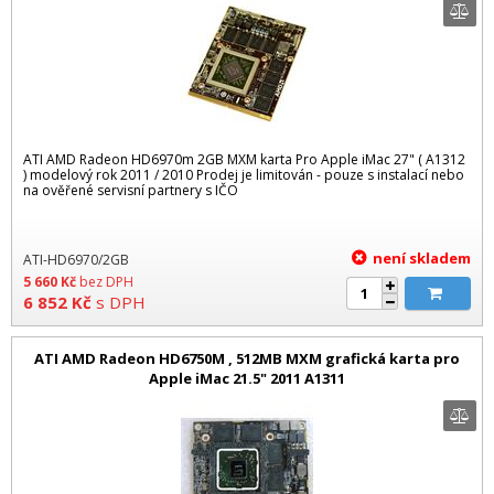
ATI AMD Radeon HD6970m 2GB MXM karta Pro Apple iMac 27" ( A1312
) modelový rok 2011 / 2010 Prodej je limitován - pouze s instalací nebo
na ověřené servisní partnery s IČO
není skladem
ATI-HD6970/2GB
5 660
Kč
bez DPH
6 852
Kč
s DPH
ATI AMD Radeon HD6750M , 512MB MXM grafická karta pro
Apple iMac 21.5" 2011 A1311