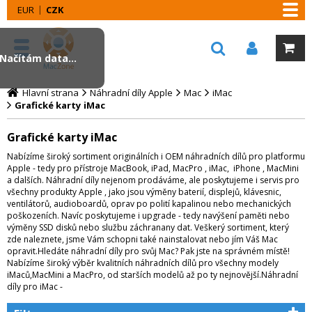
EUR
CZK
Načítám data...
Hlavní strana
Náhradní díly Apple
Mac
iMac
Grafické karty iMac
Grafické karty iMac
Nabízíme široký sortiment originálních i OEM náhradních dílů pro platformu
Apple - tedy pro přístroje MacBook, iPad, MacPro , iMac, iPhone , MacMini
a dalších. Náhradní díly nejenom prodáváme, ale poskytujeme i servis pro
všechny produkty Apple , jako jsou výměny baterií, displejů, klávesnic,
ventilátorů, audioboardů, oprav po polití kapalinou nebo mechanických
poškozeních. Navíc poskytujeme i upgrade - tedy navýšení paměti nebo
výměny SSD disků nebo službu záchranany dat. Veškerý sortiment, který
zde naleznete, jsme Vám schopni také nainstalovat nebo jím Váš Mac
opravit.Hledáte náhradní díly pro svůj Mac? Pak jste na správném místě!
Nabízíme široký výběr kvalitních náhradních dílů pro všechny modely
iMaců,MacMini a MacPro, od starších modelů až po ty nejnovější.Náhradní
díly pro iMac -