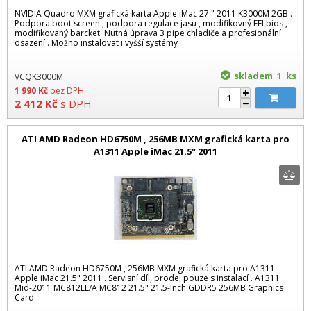
NVIDIA Quadro MXM grafická karta Apple iMac 27 " 2011 K3000M 2GB .
Podpora boot screen , podpora regulace jasu , modifikovný EFI bios ,
modifikovaný barcket. Nutná úprava 3 pipe chladiče a profesionální
osazení . Možno instalovat i vyšší systémy
skladem 1
ks
VCQK3000M
1 990
Kč
bez DPH
2 412
Kč
s DPH
ATI AMD Radeon HD6750M , 256MB MXM grafická karta pro
A1311 Apple iMac 21.5" 2011
ATI AMD Radeon HD6750M , 256MB MXM grafická karta pro A1311
Apple iMac 21.5" 2011 . Servisní díl, prodej pouze s instalací . A1311
Mid-2011 MC812LL/A MC812 21.5" 21.5-Inch GDDR5 256MB Graphics
Card