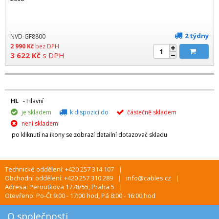
2 týdny
NVD-GF8800
2 990
Kč
bez DPH
3 622
Kč
s DPH
HL
- Hlavní
je skladem
k dispozici do
částečně skladem
není skladem
po kliknutí na ikony se zobrazí detailní dotazovač skladu
Technické oddělení: +420 257 314 107
Obchodní oddělení: +420 257 310 289
info@cables.cz
Adresa: Peroutkova 1778/55, Praha 5
Otevřeno: Po-Čt 9:00 - 17:00 hod, Pá 8:00 - 16:00 hod
O společnosti