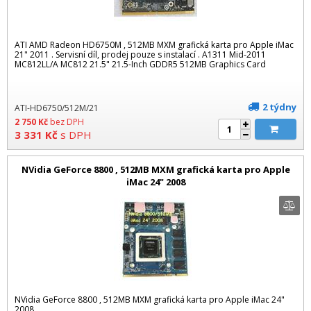
ATI AMD Radeon HD6750M , 512MB MXM grafická karta pro Apple iMac
21" 2011 . Servisní díl, prodej pouze s instalací . A1311 Mid-2011
MC812LL/A MC812 21.5" 21.5-Inch GDDR5 512MB Graphics Card
2 týdny
ATI-HD6750/512M/21
2 750
Kč
bez DPH
3 331
Kč
s DPH
NVidia GeForce 8800 , 512MB MXM grafická karta pro Apple
iMac 24" 2008
NVidia GeForce 8800 , 512MB MXM grafická karta pro Apple iMac 24"
2008