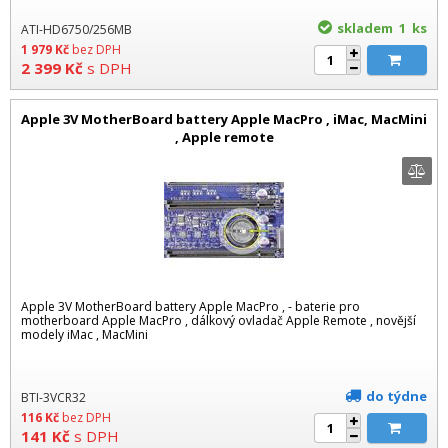
skladem 1
ks
ATI-HD6750/256MB
1 979
Kč
bez DPH
2 399
Kč
s DPH
Apple 3V MotherBoard battery Apple MacPro , iMac, MacMini
, Apple remote
Apple 3V MotherBoard battery Apple MacPro , - baterie pro
motherboard Apple MacPro , dálkový ovladač Apple Remote , novější
modely iMac , MacMini
do týdne
BTI-3VCR32
116
Kč
bez DPH
141
Kč
s DPH