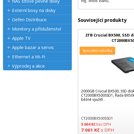
NAS síťové pevné disky
ing. Miloš Bártů,
Externí boxy na disky
Gefen Distribuce
Související produkty
Monitory a příslušenství
2TB Crucial BX500, SSD dis
Apple TV
CT2000BX5
Apple bazar a servis
Speciální nabídka
Ethernet a Wi-Fi
Výprodej a akce
2000GB Crucial BX500, SSD disk, 
CT2000BX500SSD1, Řada BX500
běžné využití .
CT2000BX500SSD1
5 664
Kč
bez DPH
7 061
Kč
s DPH