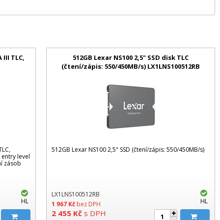
 III TLC,
512GB Lexar NS100 2,5" SSD disk TLC
(čtení/zápis: 550/450MB/s) LX1LNS100512RB
TLC,
512GB Lexar NS100 2,5" SSD (čtení/zápis: 550/450MB/s)
entry level
ní zásob
LX1LNS100512RB
HL
HL
1 967
Kč
bez DPH
2 455
Kč
s DPH