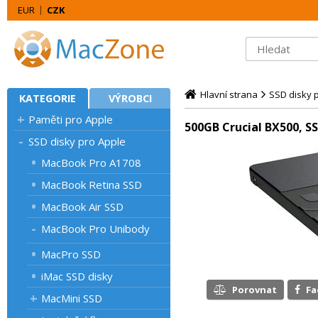
EUR
CZK
Hlavní strana
SSD disky 
KATEGORIE
VÝROBCI
Paměti pro Apple
500GB Crucial BX500, SS
SSD disky pro Apple
MacBook Pro A1708
MacBook Retina SSD
MacBook Air SSD
MacBook Pro Unibody
MacPro SSD
iMac SSD disky
Porovnat
F
MacMini SSD