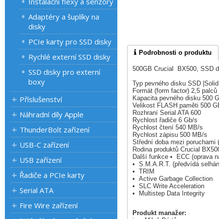
Instalační flexy a senzory
Adaptéry a šuplíky na
disky
PCIe karty pro SSD disky
Podrobnosti o produktu
Rychlé externí SSD disky
500GB Crucial BX500, SSD dis
SSD disky pro externí
boxy
Typ pevného disku SSD |Soli
Formát (form factor) 2,5 palců
Příslušenství
Kapacita pevného disku 500 
Velikost FLASH paměti 500 G
Rozhraní Serial ATA 600
Náhradní díly Apple
Rychlost řadiče 6 Gb/s
Rychlost čtení 540 MB/s
ThunderBolt zařízení
Rychlost zápisu 500 MB/s
Střední doba mezi poruchami 
USB-C zařízení
Rodina produktů Crucial BX50
Další funkce • ECC (oprava n
USB zařízení
• S.M.A.R.T. (předvídá selhán
• TRIM
Řadiče a PCIe karty
• Active Garbage Collection
• SLC Write Acceleration
Serial ATA
• Multistep Data Integrity
Fire Wire zařízení
Produkt manažer: