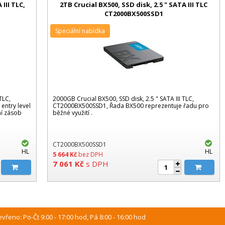
 III TLC,
2TB Crucial BX500, SSD disk, 2.5 " SATA III TLC
CT2000BX500SSD1
Speciální nabídka
TLC,
2000GB Crucial BX500, SSD disk, 2.5 " SATA III TLC,
entry level
CT2000BX500SSD1, Řada BX500 reprezentuje řadu pro
ní zásob
běžné využití .
CT2000BX500SSD1
HL
HL
5 664
Kč
bez DPH
7 061
Kč
s DPH
vřeno: Po-Čt 9:00 - 17:00 hod, Pá 8:00 - 16:00 hod