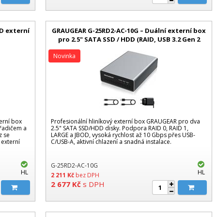
D externí
GRAUGEAR G-25RD2-AC-10G – Duální externí box
pro 2.5" SATA SSD / HDD (RAID, USB 3.2 Gen 2
10Gbit)
Novinka
erní box
Profesionální hliníkový externí box GRAUGEAR pro dva
 řadičem a
2.5" SATA SSD/HDD disky. Podpora RAID 0, RAID 1,
z se
LARGE a JBOD, vysoká rychlost až 10 Gbps přes USB-
externí
C/USB-A, aktivní chlazení a snadná instalace.
G-25RD2-AC-10G
HL
HL
2 211
Kč
bez DPH
2 677
Kč
s DPH