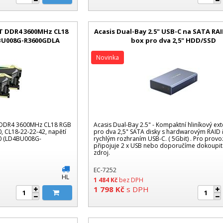
IT DDR4 3600MHz CL18
Acasis Dual-Bay 2.5" USB-C na SATA RAI
BU008G-R3600GDLA
box pro dva 2,5" HDD/SSD
Novinka
T DDR4 3600MHz CL18 RGB
Acasis Dual-Bay 2.5" - Kompaktní hliníkový ext
, CL18-22-22-42, napětí
pro dva 2,5" SATA disky s hardwarovým RAID
2.0 (LD4BU008G-
rychlým rozhraním USB-C. ( 5Gbit) . Pro provo
připojuje 2 x USB nebo doporučíme dokoupit 
zdroj.
EC-7252
HL
1 484
Kč
bez DPH
1 798
Kč
s DPH