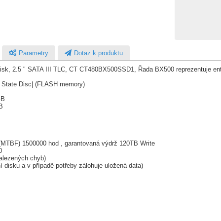
Parametry
Dotaz k produktu
k, 2.5 " SATA III TLC, CT CT480BX500SSD1, Řada BX500 reprezentuje entry le
d State Disc| (FLASH memory)
GB
B
(MTBF) 1500000 hod , garantovaná výdrž 120TB Write
0
alezených chyb)
í disku a v případě potřeby zálohuje uložená data)