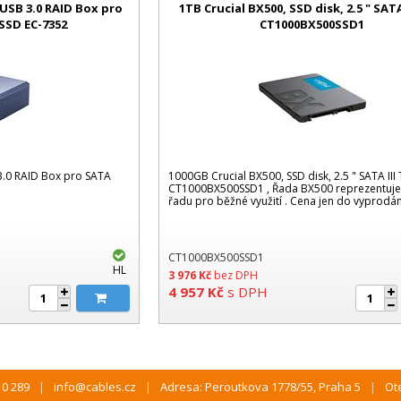
 USB 3.0 RAID Box pro
1TB Crucial BX500, SSD disk, 2.5 " SATA
 SSD EC-7352
CT1000BX500SSD1
 3.0 RAID Box pro SATA
1000GB Crucial BX500, SSD disk, 2.5 " SATA III 
CT1000BX500SSD1 , Řada BX500 reprezentuje 
řadu pro běžné využití . Cena jen do vyprodá
CT1000BX500SSD1
HL
3 976
Kč
bez DPH
4 957
Kč
s DPH
10 289
info@cables.cz
Adresa: Peroutkova 1778/55, Praha 5
Ote