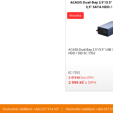
ACASIS Dual-Bay 2.5"/3.5"
3,5" SATA HDD /
Novinka
ACASIS Dual-Bay 2.5"/3.5" USB
HDD / SSD EC-7352
EC-7352
2 474
Kč
bez DPH
2 995
Kč
s DPH
Technické oddělení: +420 257 314 107
Obchodní oddělení: +420 257 3