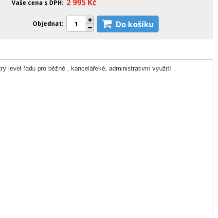
2 995
Kč
Vaše cena s DPH
Do košíku
Objednat
vel řadu pro běžné , kancelářeké, administrativní využití .