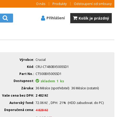
O nás
Produkty
Odstoupení od smlouvy
Přihlášení
Košík je prázdný
Výrobce
Crucial
Kód
CRU-CT480BX500SSD1
Part No.
CT500BX500SSD1
Dostupnost
skladem 1
ks
Záruka
36 Měsíce (spotřebitel)
36 Měsíce (ostatní)
Vaše cena bez DPH
2 402
Kč
Autorský fond
72.06
Kč
, DPH: 21% (HDD zabudovat. do PC)
Doporučená cena
4 828
Kč