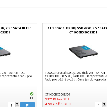
k, 2.5 " SATA III TLC
1TB Crucial BX500, SSD disk, 2.5 " SATA
00SSD1
CT1000BX500SSD1
2.5 " SATA III TLC,
1000GB Crucial BX500, SSD disk, 2.5 " SATA III 
 reprezentuje řadu pro
CT1000BX500SSD1 , Řada BX500 reprezentuje 
řadu pro běžné využití . Cena jen do vyprodá
CT1000BX500SSD1
HL
3 976
Kč
bez DPH
4 957
Kč
s DPH