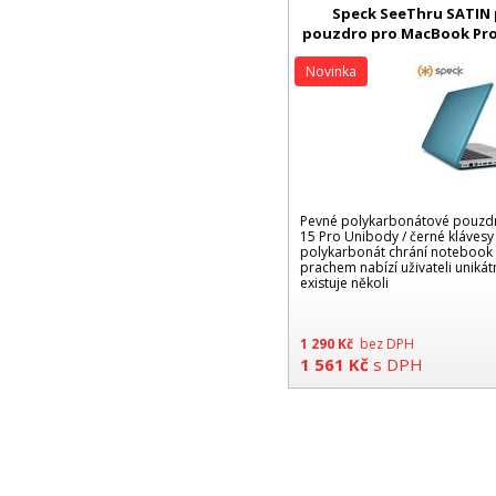
Speck SeeThru SATIN
pouzdro pro MacBook Pro 
A1286 - modrá P
Novinka
Pevné polykarbonátové pouzd
15 Pro Unibody / černé klávesy
polykarbonát chrání notebook 
prachem nabízí uživateli unikát
existuje několi
1 290
Kč
bez DPH
1 561
Kč
s DPH