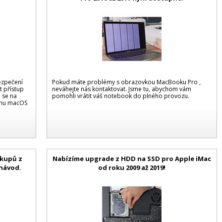
ezpečení
Pokud máte problémy s obrazovkou MacBooku Pro ,
t přístup
neváhejte nás kontaktovat. Jsme tu, abychom vám
e se na
pomohli vrátit váš notebook do plného provozu.
tému macOS
ákupů z
Nabízíme upgrade z HDD na SSD pro Apple iMac
 návod.
od roku 2009 až 2019!