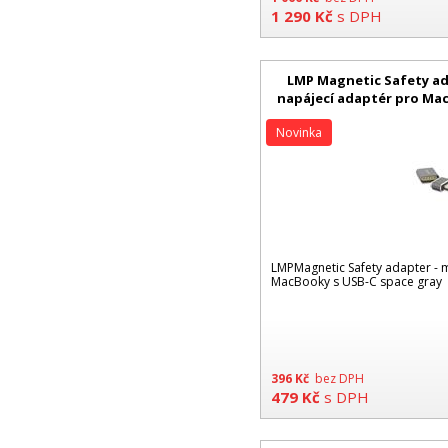
1 290
Kč
s DPH
LMP Magnetic Safety ad
napájecí adaptér pro Ma
gray
Novinka
LMPMagnetic Safety adapter - 
MacBooky s USB-C space gray
396
Kč
bez DPH
479
Kč
s DPH