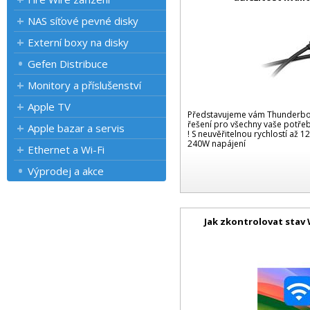
NAS síťové pevné disky
Externí boxy na disky
Gefen Distribuce
Monitory a příslušenství
Apple TV
Představujeme vám Thunderbolt
řešení pro všechny vaše potře
Apple bazar a servis
! S neuvěřitelnou rychlostí až
240W napájení
Ethernet a Wi-Fi
Výprodej a akce
Jak zkontrolovat stav 