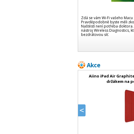
Zdá se vám Wi-Fi vašeho Macu
Pravděpodobně byste měli zkont
Naštěstí není potřeba doktora
nástroj Wireless Diagnostics, k
bezdrátovou síť.
Akce
Aiino iPad Air Graphite
držákem na p
prev