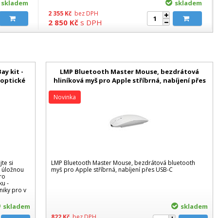
skladem
skladem
2 355
Kč
bez DPH
2 850
Kč
s DPH
ay kit -
LMP Bluetooth Master Mouse, bezdrátová
 optické
hliníková myš pro Apple stříbrná, nabíjení přes
USB-C
Novinka
te si
LMP Bluetooth Master Mouse, bezdrátová bluetooth
i úložnou
myš pro Apple stříbrná, nabíjení přes USB-C
ro
u -
niky pro v
skladem
skladem
822
Kč
bez DPH