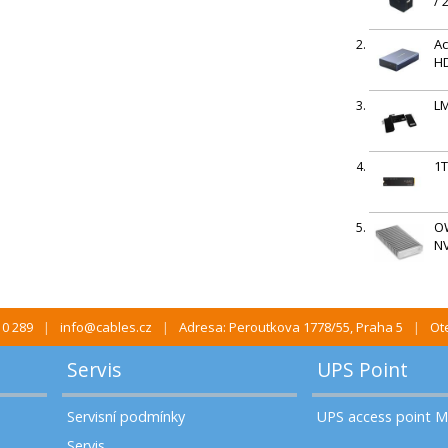
/ 
Ac
H
LM
1T
OW
NV
10 289
info@cables.cz
Adresa: Peroutkova 1778/55, Praha 5
Ote
Servis
UPS Point
Servisní podmínky
UPS access point 
Servis