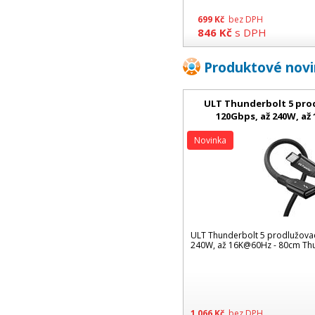
699
Kč
bez DPH
846
Kč
s DPH
Produktové nov
ULT Thunderbolt 5 prod
120Gbps, až 240W, až
Novinka
ULT Thunderbolt 5 prodlužovac
240W, až 16K@60Hz - 80cm Thu
1 066
Kč
bez DPH