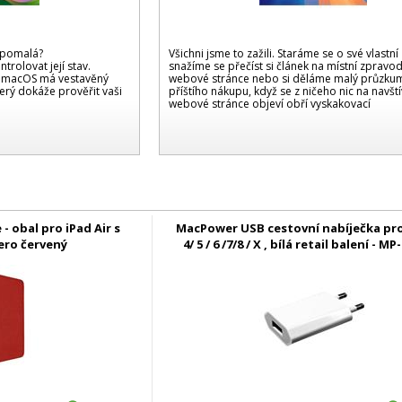
 pomalá?
Všichni jsme to zažili. Staráme se o své vlastní 
rolovat její stav.
snažíme se přečíst si článek na místní zpravo
. macOS má vestavěný
webové stránce nebo si děláme malý průzku
terý dokáže prověřit vaši
příštího nákupu, když se z ničeho nic na navšt
webové stránce objeví obří vyskakovací
 - obal pro iPad Air s
MacPower USB cestovní nabíječka pr
ero červený
4/ 5 / 6 /7/8 / X , bílá retail balení - M