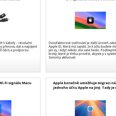
 5 kabely – revoluční
Dvoufaktorové ověřování je další úroveň zab
by přenosu dat a napájení
Apple ID, která má zajistit, že k účtu budete mí
 120 Gb/s a podporou
jen vy, i když někdo zná vaše heslo. Podívejm
kroky, které je třeba provést, abyste ji v sys
Sonoma aktivovali.
Wi-Fi signálu Macu
Apple konečně umožňuje migraci n
jednoho účtu Apple na jiný. Tady je