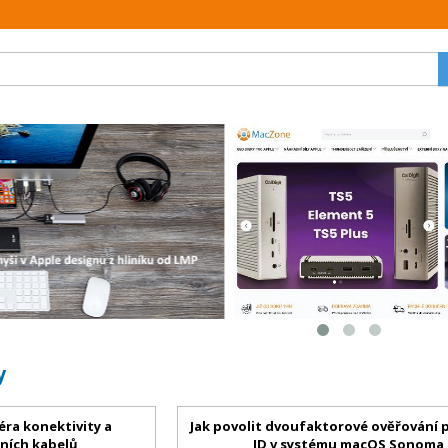
y
éra konektivity a
Jak povolit dvoufaktorové ověřování 
tních kabelů
ID v systému macOS Sonoma