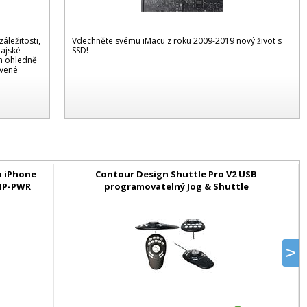
záležitosti,
Vdechněte svému iMacu z roku 2009-2019 nový život s
dajské
SSD!
m ohledně
ívené
o iPhone
Contour Design Shuttle Pro V2 USB
P-IP-PWR
programovatelný Jog & Shuttle
n