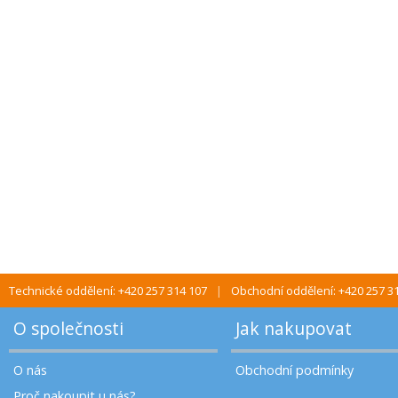
Technické oddělení: +420 257 314 107
Obchodní oddělení: +420 257 3
O společnosti
Jak nakupovat
O nás
Obchodní podmínky
Proč nakoupit u nás?