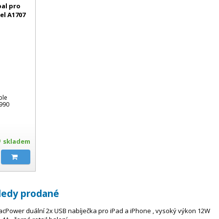
bal pro
el A1707
ple
990
skladem
ledy prodané
cPower duální 2x USB nabíječka pro iPad a iPhone , vysoký výkon 12W