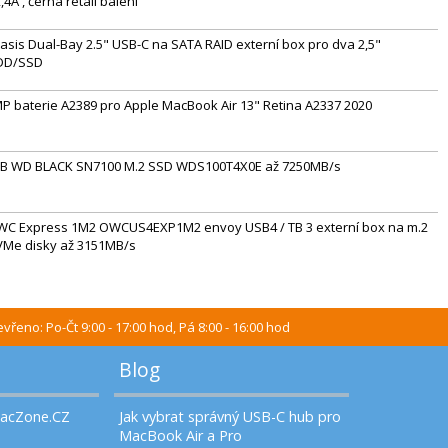
2,4A , černá retail balení
asis Dual-Bay 2.5" USB-C na SATA RAID externí box pro dva 2,5"
DD/SSD
P baterie A2389 pro Apple MacBook Air 13" Retina A2337 2020
B WD BLACK SN7100 M.2 SSD WDS100T4X0E až 7250MB/s
C Express 1M2 OWCUS4EXP1M2 envoy USB4 / TB 3 externí box na m.2
Me disky až 3151MB/s
vřeno: Po-Čt 9:00 - 17:00 hod, Pá 8:00 - 16:00 hod
Blog
MacZone.CZ
Jak vybrat správný USB-C hub pro
MacBook Air a Pro