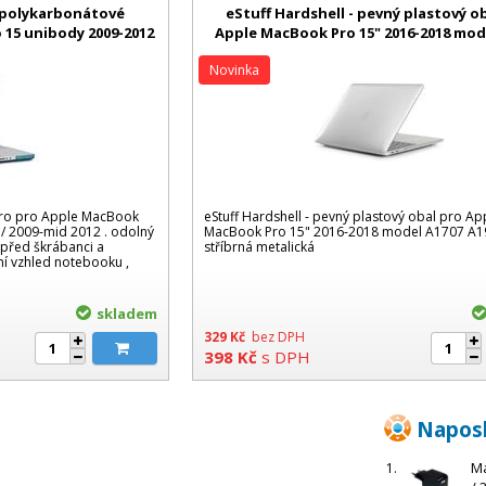
 polykarbonátové
eStuff Hardshell - pevný plastový o
15 unibody 2009-2012
Apple MacBook Pro 15" 2016-2018 mod
eacock Blue
A1990 stříbrná metalická
Novinka
ro pro Apple MacBook
eStuff Hardshell - pevný plastový obal pro Ap
 / 2009-mid 2012 . odolný
MacBook Pro 15" 2016-2018 model A1707 A1
před škrábanci a
stříbrná metalická
ní vzhled notebooku ,
skladem
329
Kč
bez DPH
398
Kč
s DPH
Napos
Ma