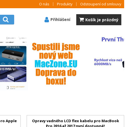
O nás
Produkty
Odstoupení od smlouvy
Přihlášení
Košík je prázdný
pro Apple
Opravy vadného LCD flex kabelu pro MacBook
Pro 2016 až 2017 nyní dostupné!