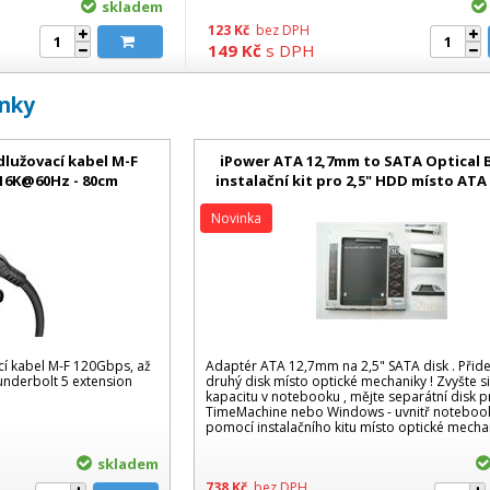
skladem
123
Kč
bez DPH
149
Kč
s DPH
inky
lužovací kabel M-F
iPower ATA 12,7mm to SATA Optical B
 16K@60Hz - 80cm
instalační kit pro 2,5" HDD místo ATA
mechaniky
Novinka
í kabel M-F 120Gbps, až
Adaptér ATA 12,7mm na 2,5" SATA disk . Přidej
nderbolt 5 extension
druhý disk místo optické mechaniky ! Zvyšte s
kapacitu v notebooku , mějte separátní disk p
TimeMachine nebo Windows - uvnitř notebook
pomocí instalačního kitu místo optické mecha
skladem
738
Kč
bez DPH