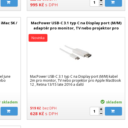
995
Kč
s DPH
iMac 5K /
MacPower USB-C 3.1 typ C na Display port (M/M)
adaptér pro monitor, TV nebo projektor pro
Apple
Novinka
l June
MacPower USB-C 3.1 typ C na Display port (M/M) kabel
nebo
2m pro monitor, TV nebo projektor pro Apple MacBook
12 , Retina 13/15 late 2016 a další
skladem
skladem
519
Kč
bez DPH
628
Kč
s DPH