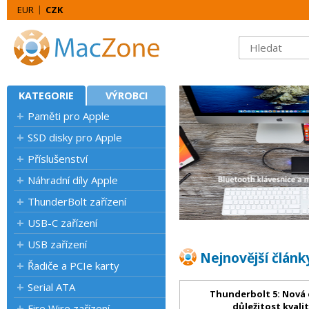
EUR
CZK
KATEGORIE
VÝROBCI
Paměti pro Apple
SSD disky pro Apple
Příslušenství
Náhradní díly Apple
ThunderBolt zařízení
USB-C zařízení
USB zařízení
Nejnovější článk
Řadiče a PCIe karty
Serial ATA
Thunderbolt 5: Nová 
důležitost kvali
Fire Wire zařízení