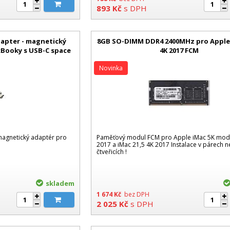
893
Kč
s DPH
apter - magnetický
8GB SO-DIMM DDR4 2400MHz pro Apple 
cBooky s USB-C space
4K 2017 FCM
Novinka
magnetický adaptér pro
Paměťový modul FCM pro Apple iMac 5K mode
2017 a iMac 21,5 4K 2017 Instalace v párech 
čtveřicích !
skladem
1 674
Kč
bez DPH
2 025
Kč
s DPH