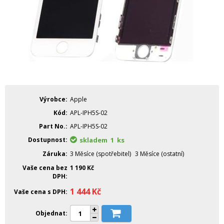
Výrobce
Apple
Kód
APL-IPH5S-02
Part No.
APL-IPH5S-02
Dostupnost
skladem 1
ks
Záruka
3 Měsíce (spotřebitel)
3 Měsíce (ostatní)
Vaše cena bez
1 190
Kč
DPH
1 444
Kč
Vaše cena s DPH
Objednat