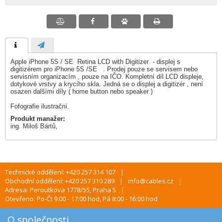
Apple iPhone 5S / SE Retina LCD with Digitizer - displej s
digitizérem pro iPhone 5S /SE . Prodej pouze se servisem nebo
servisním organizacím , pouze na IČO. Kompletní díl LCD displeje,
dotykové vrstvy a krycího skla. Jedná se o displej a digitizér , není
osazen dalšími díly ( home button nebo speaker )
Fofografie ilustrační.
Produkt manažer:
ing. Miloš Bártů,
Technické oddělení: +420 257 314 107
Obchodní oddělení: +420 257 310 289
info@cables.cz
Adresa: Peroutkova 1778/55, Praha 5
Otevřeno: Po-Čt 9:00 - 17:00 hod, Pá 8:00 - 16:00 hod
O společnosti