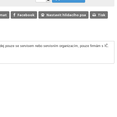
vnat
Facebook
Nastavit hlídacího psa
Tisk
odej pouze se servisem nebo servisním organizacím, pouze firmám s IČ.