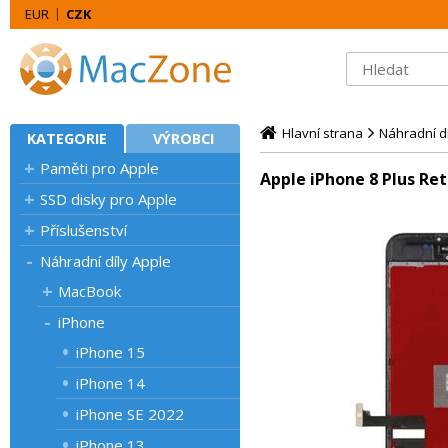
EUR
CZK
Hlavní strana
Náhradní dí
KATEGORIE
VÝROBCI
Paměti pro Apple
Apple iPhone 8 Plus Ret
SSD disky pro Apple
Příslušenství
Náhradní díly Apple
MacBook
iPhone
iPhone 15
iPhone 14
iPhone SE 2022
iPhone 13