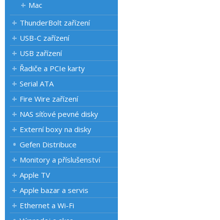
Mac
ThunderBolt zařízení
USB-C zařízení
USB zařízení
Řadiče a PCIe karty
Serial ATA
Fire Wire zařízení
NAS síťové pevné disky
Externí boxy na disky
Gefen Distribuce
Monitory a příslušenství
Apple TV
Apple bazar a servis
Ethernet a Wi-Fi