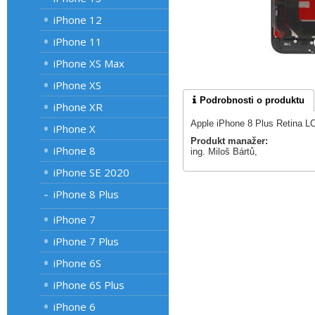
iPhone 12
iPhone 11
iPhone XS Max
iPhone XS
Podrobnosti o produktu
iPhone XR
Apple iPhone 8 Plus Retina LC
iPhone X
Produkt manažer:
iPhone 8
ing. Miloš Bártů,
iPhone SE 2020
iPhone 8 Plus
iPhone 7
iPhone 7 Plus
iPhone 6S
iPhone 6S Plus
iPhone 6