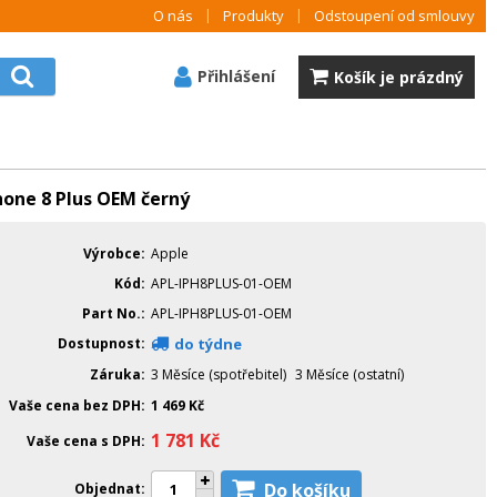
O nás
Produkty
Odstoupení od smlouvy
Přihlášení
Košík je prázdný
Phone 8 Plus OEM černý
Výrobce
Apple
Kód
APL-IPH8PLUS-01-OEM
Part No.
APL-IPH8PLUS-01-OEM
Dostupnost
do týdne
Záruka
3 Měsíce (spotřebitel)
3 Měsíce (ostatní)
Vaše cena bez DPH
1 469
Kč
1 781
Kč
Vaše cena s DPH
Do košíku
Objednat