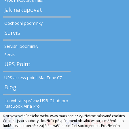
Proč nakoupit u nás?
Jak nakupovat
Obchodní podmínky
Servis
Servisní podmínky
Servis
UPS Point
UPS access point MacZone.CZ
Blog
Jak vybrat správný USB-C hub pro
MacBook Air a Pro
K provozování našeho webu www.maczone.cz využíváme takzvané cookies.
Cookies jsou soubory sloužící k přizpůsobení obsahu webu, k měření jeho
funkčnosti a obecně k zajištění vaší maximální spokojenosti. Používáním