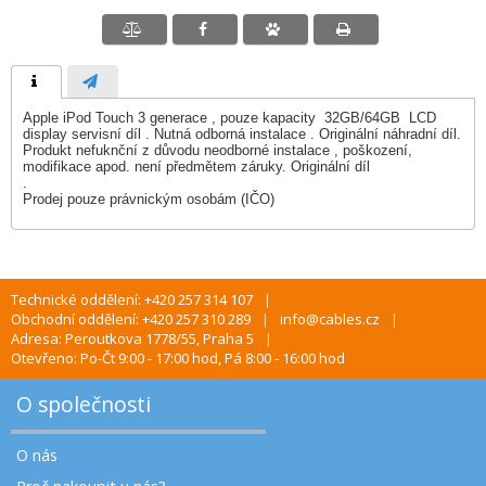
Apple iPod Touch 3 generace , pouze kapacity 32GB/64GB LCD
display servisní díl . Nutná odborná instalace . Originální náhradní díl.
Produkt nefuknční z důvodu neodborné instalace , poškození,
modifikace apod. není předmětem záruky. Originální díl
.
Prodej pouze právnickým osobám (IČO)
Technické oddělení: +420 257 314 107
Obchodní oddělení: +420 257 310 289
info@cables.cz
Adresa: Peroutkova 1778/55, Praha 5
Otevřeno: Po-Čt 9:00 - 17:00 hod, Pá 8:00 - 16:00 hod
O společnosti
O nás