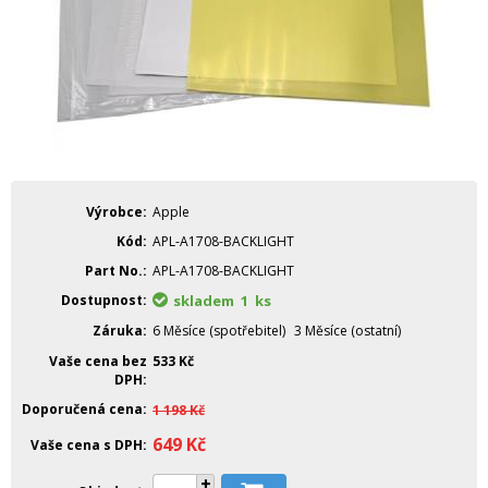
Výrobce
Apple
Kód
APL-A1708-BACKLIGHT
Part No.
APL-A1708-BACKLIGHT
Dostupnost
skladem 1
ks
Záruka
6 Měsíce (spotřebitel)
3 Měsíce (ostatní)
Vaše cena bez
533
Kč
DPH
Doporučená cena
1 198
Kč
649
Kč
Vaše cena s DPH