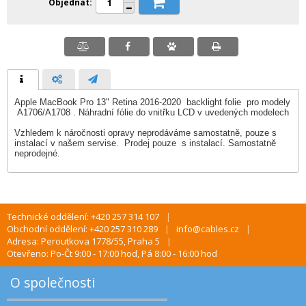
Objednat
Apple MacBook Pro 13" Retina 2016-2020 backlight folie pro modely
A1706/A1708 . Náhradní fólie do vnitřku LCD v uvedených modelech
Vzhledem k náročnosti opravy neprodáváme samostatně, pouze s
instalací v našem servise. Prodej pouze s instalací. Samostatně
neprodejné.
Technické oddělení: +420 257 314 107
Obchodní oddělení: +420 257 310 289
info@cables.cz
Adresa: Peroutkova 1778/55, Praha 5
Otevřeno: Po-Čt 9:00 - 17:00 hod, Pá 8:00 - 16:00 hod
O společnosti