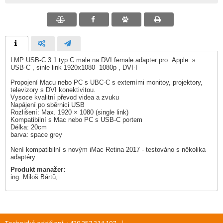
LMP USB-C 3.1 typ C male na DVI female adapter pro Apple s
USB-C , sinle link 1920x1080 1080p , DVI-I
Propojení Macu nebo PC s UBC-C s externími monitoy, projektory,
televizory s DVI konektivitou.
Vysoce kvalitní převod videa a zvuku
Napájení po sběrnici USB
Rozlišení: Max. 1920 × 1080 (single link)
Kompatibilní s Mac nebo PC s USB-C portem
Délka: 20cm
barva: space grey
Není kompatibilní s novým iMac Retina 2017 - testováno s několika
adaptéry
Produkt manažer:
ing. Miloš Bártů,