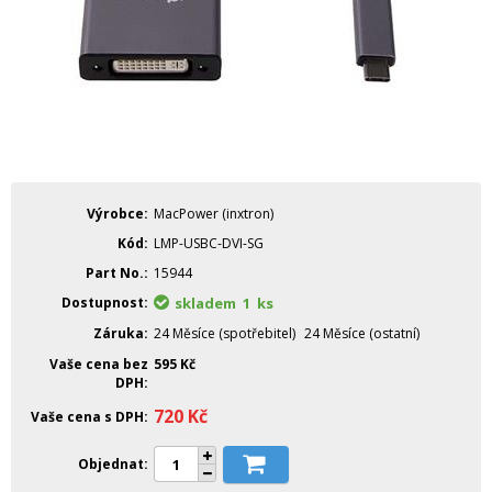
Výrobce
MacPower (inxtron)
Kód
LMP-USBC-DVI-SG
Part No.
15944
Dostupnost
skladem 1
ks
Záruka
24 Měsíce (spotřebitel)
24 Měsíce (ostatní)
Vaše cena bez
595
Kč
DPH
720
Kč
Vaše cena s DPH
Objednat