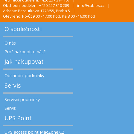
Technické oddělení: +420 257 314 107
Obchodní oddělení: +420 257 310 289
info@cables.cz
Adresa: Peroutkova 1778/55, Praha 5
Otevřeno: Po-Čt 9:00 - 17:00 hod, Pá 8:00 - 16:00 hod
O společnosti
O nás
Proč nakoupit u nás?
Jak nakupovat
Obchodní podmínky
Servis
Servisní podmínky
Servis
UPS Point
UPS access point MacZone.CZ