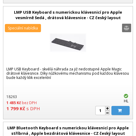
LMP USB Keyboard s numerickou klávesnicí pro Apple
vesmírně šedá , drátová klávesnice - CZ český layout
Speciální nabídka
LMP USB Keyboard - skvělá náhrada za již nedostupné Apple Magic
drátové klávesnice. Díky nůžkovému mechanismu pod každou klávesou
bude každý klik excelentní
18263
HL
1 485
Kč
bez DPH
1 799
Kč
s DPH
LMP Bluetooth Keyboard s numerickou klávesnicí pro Apple
stříbrná , Apple bezdrátová klávesnice - CZ český layout