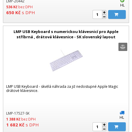
LMP-20442
HL
536
Kč
bez DPH
650
Kč
s DPH
LMP USB Keyboard s numerickou klávesnicí pro Apple
stříbrná , drátová klávesnice - SK slovenský layout
LMP USB Keyboard - skvělá náhrada za již nedostupné Apple Magic
drátové klávesnice.
LMP-17527-SK
HL
1 388
Kč
bez DPH
1 682
Kč
s DPH