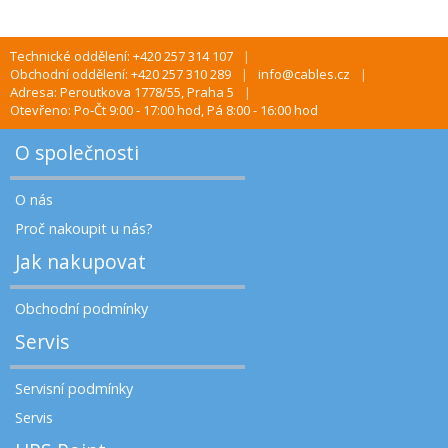
Technické oddělení: +420 257 314 107
Obchodní oddělení: +420 257 310 289
info@cables.cz
Adresa: Peroutkova 1778/55, Praha 5
Otevřeno: Po-Čt 9:00 - 17:00 hod, Pá 8:00 - 16:00 hod
O společnosti
O nás
Proč nakoupit u nás?
Jak nakupovat
Obchodní podmínky
Servis
Servisní podmínky
Servis