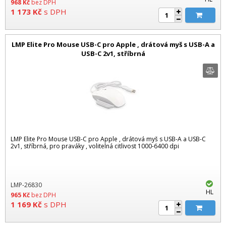
968
Kč
bez DPH
1 173
Kč
s DPH
LMP Elite Pro Mouse USB-C pro Apple , drátová myš s USB-A a
USB-C 2v1, stříbrná
LMP Elite Pro Mouse USB-C pro Apple , drátová myš s USB-A a USB-C
2v1, stříbrná, pro praváky , volitelná citlivost 1000-6400 dpi
LMP-26830
HL
965
Kč
bez DPH
1 169
Kč
s DPH