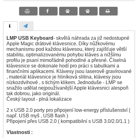
LMP USB Keyboard
- skvělá náhrada za již nedostupné
Apple Magic drátové klávesnice. Díky nůžkovému
mechanismu pod každou klávesou, který zajišťuje větší
stabilitu, optimalizovanému pohybu kláves a nižšímu
profilu je psaní mimořádně pohodlné a přesné. Číselná
klávesnice se dokonale hodí pro práci s tabulkami a
finančními aplikacemi. Klávesy jsou laserově gravírované
, materiál klávesnice je hliníková slitina, klávesy jsou
nízkozdvihové , s tichým klikem. Jednoduše - LMP se
snažilo udělat nejpoužívanější Apple klávesnici alespoň
tak dobrou, jako originál.
Český layout - plná lokalizace
2 x USB 2.0 porty pro připojení low-energy příslušenství (
např. USB myš , USB flash )
Připojení přes USB 2.0 ( kompatibilní s USB 3.0/2.0/1.1 )
Vlastnosti :