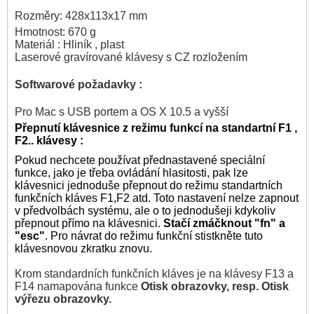
Rozměry: 428x113x17 mm
Hmotnost: 670 g
Materiál : Hliník , plast
Laserové gravírované klávesy s CZ rozložením
Softwarové požadavky :
Pro Mac s USB portem a OS X 10.5 a vyšší
Přepnutí klávesnice z režimu funkcí na standartní F1 ,
F2.. klávesy :
Pokud nechcete používat přednastavené speciální
funkce, jako je třeba ovládání hlasitosti, pak lze
klávesnici jednoduše přepnout do režimu standartních
funkčních kláves F1,F2 atd. Toto nastavení nelze zapnout
v předvolbách systému, ale o to jednodušeji kdykoliv
přepnout přímo na klávesnici.
Stačí zmáčknout "fn" a
"esc"
. Pro návrat do režimu funkční stistkněte tuto
klávesnovou zkratku znovu.
Krom standardních funkčních kláves je na klávesy F13 a
F14 namapována funkce
Otisk obrazovky, resp. Otisk
výřezu obrazovky.