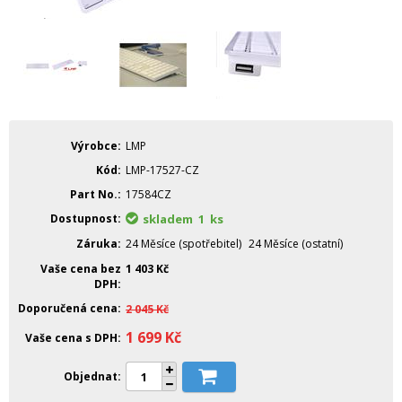
Výrobce
LMP
Kód
LMP-17527-CZ
Part No.
17584CZ
Dostupnost
skladem 1
ks
Záruka
24 Měsíce (spotřebitel)
24 Měsíce (ostatní)
Vaše cena bez
1 403
Kč
DPH
Doporučená cena
2 045
Kč
1 699
Kč
Vaše cena s DPH
Objednat