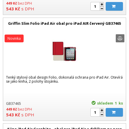
449
Kč
bez DPH
543
Kč
s DPH
Griffin Slim Folio iPad Air obal pro iPad AIR červený GB37465
Novinka
Tenký stylový obal design Folio, dokonalá ochrana pro iPad Air. Otevírá
se jako kniha, 2 polohy stojánku.
skladem 1
ks
GB37465
449
Kč
bez DPH
543
Kč
s DPH