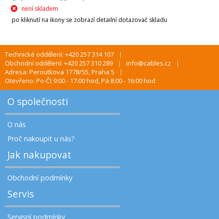
není skladem
po kliknutí na ikony se zobrazí detailní dotazovač skladu
Technické oddělení: +420 257 314 107
Obchodní oddělení: +420 257 310 289
info@cables.cz
Adresa: Peroutkova 1778/55, Praha 5
Otevřeno: Po-Čt 9:00 - 17:00 hod, Pá 8:00 - 16:00 hod
O společnosti
O nás
Proč nakoupit u nás?
Jak nakupovat
Obchodní podmínky
Servis
Servisní podmínky