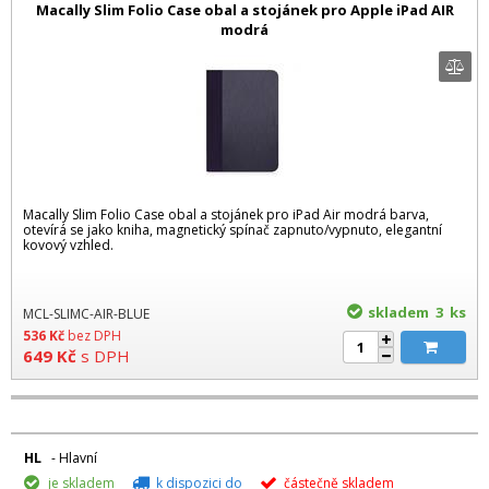
Macally Slim Folio Case obal a stojánek pro Apple iPad AIR
modrá
Macally Slim Folio Case obal a stojánek pro iPad Air modrá barva,
otevírá se jako kniha, magnetický spínač zapnuto/vypnuto, elegantní
kovový vzhled.
skladem 3
ks
MCL-SLIMC-AIR-BLUE
536
Kč
bez DPH
649
Kč
s DPH
HL
- Hlavní
je skladem
k dispozici do
částečně skladem