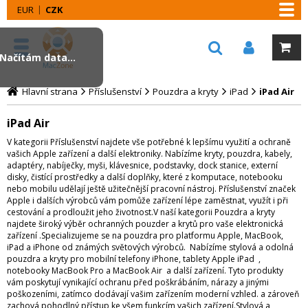
EUR
CZK
Načítám data...
Hlavní strana
Příslušenství
Pouzdra a kryty
iPad
iPad Air
iPad Air
V kategorii Příslušenství najdete vše potřebné k lepšímu využití a ochraně
vašich Apple zařízení a další elektroniky. Nabízíme kryty, pouzdra, kabely,
adaptéry, nabíječky, myši, klávesnice, podstavky, dock stanice, externí
disky, čistící prostředky a další doplňky, které z komputace, notebooku
nebo mobilu udělají ještě užitečnější pracovní nástroj. Příslušenství značek
Apple i dalších výrobců vám pomůže zařízení lépe zaměstnat, využít i při
cestování a prodloužit jeho životnost.V naší kategorii Pouzdra a kryty
najdete široký výběr ochranných pouzder a krytů pro vaše elektronická
zařízení .Specializujeme se na pouzdra pro platformu Apple, MacBook,
iPad a iPhone od známých světových výrobců. Nabízíme stylová a odolná
pouzdra a kryty pro mobilní telefony iPhone, tablety Apple iPad ,
notebooky MacBook Pro a MacBook Air a další zařízení. Tyto produkty
vám poskytují vynikající ochranu před poškrábáním, nárazy a jinými
poškozeními, zatímco dodávají vašim zařízením moderní vzhled. a zároveň
zachová pohodlný přístup ke všem funkcím vašich zařízení.Stylová a