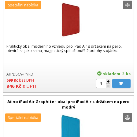
Speciální nabídka
Praktický obal moderního vzhledu pro iPad Air s držákem na pero,
otevírá se jako kniha, magnetický spínač on/ff, 2 polohy stojánku.
skladem 2
ks
AIIPD5CV-PNRD
699
Kč
bez DPH
846
Kč
s DPH
Aiino iPad Air Graphite - obal pro iPad Air s držákem na pero
modrý
Speciální nabídka