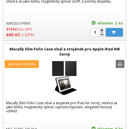
otevírá se jako kniha, magnetický spínač on/ff, 2 polohy stojánku.
skladem 2
ks
AIIPD5CV-PNFX
574
Kč
bez DPH
695
Kč
s DPH
Macally Slim Folio Case obal a stojánek pro Apple iPad AIR
černý
Speciální nabídka
Macally Slim Folio Case obal a stojánek pro iPad Air černý, otevírá se
jako kniha, magnetický spínač zapnuto/vypnuto, elegantní kovový
vzhled.
skladem 9
ks