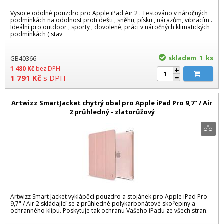
Vysoce odolné pouzdro pro Apple iPad Air 2 . Testováno v náročných
podmínkách na odolnost proti dešti , sněhu, písku , nárazům, vibracím .
Ideální pro outdoor , sporty , dovolené, práci v náročných klimatických
podmínkách ( stav
skladem 1
ks
GB40366
1 480
Kč
bez DPH
1 791
Kč
s DPH
Artwizz SmartJacket chytrý obal pro Apple iPad Pro 9,7" / Air
2 průhledný - zlatorůžový
Artwizz Smart Jacket vyklápěcí pouzdro a stojánek pro Apple iPad Pro
9,7" / Air 2 skládající se z průhledné polykarbonátové skořepiny a
ochranného klipu. Poskytuje tak ochranu Vašeho iPadu ze všech stran.