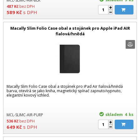
MCL-SLIMC-AIR-BLK
487
Kč
bez DPH
589
Kč
s DPH
Macally Slim Folio Case obal a stojánek pro Apple iPad AIR
fialová/hnědá
Macally Slim Folio Case obal a stojánek pro iPad Air fialová/hnědá
barva, otevírá se jako kniha, magnetický spínač zapnuto/vypnuto,
elegantní kovový vzhled.
skladem 4
ks
MCL-SLIMC-AIR-PURP
536
Kč
bez DPH
649
Kč
s DPH