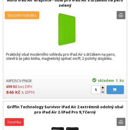
Aiino iPad Air Graphite - obal pro iPad Air s držákem na pero
zelený
Speciální nabídka
Praktický obal moderního vzhledu pro iPad Air s držákem na pero,
otevírá se jako kniha, magnetický spínač on/ff, 2 polohy stojánku.
skladem 1
ks
AIIPD5CV-PNGR
699
Kč
bez DPH
846
Kč
s DPH
Griffin Technology Survivor iPad Air 2 extrémně odolný obal
pro iPad Air 2 /iPad Pro 9,7 černý
Novinka