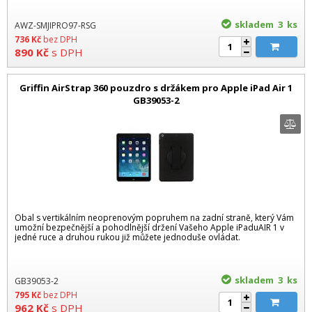
skladem 3
ks
AWZ-SMJIPRO97-RSG
736
Kč
bez DPH
890
Kč
s DPH
Griffin AirStrap 360 pouzdro s držákem pro Apple iPad Air 1
GB39053-2
Obal s vertikálním neoprenovým popruhem na zadní straně, který Vám
umožní bezpečnější a pohodlnější držení Vašeho Apple iPaduAIR 1 v
jedné ruce a druhou rukou již můžete jednoduše ovládat.
skladem 3
ks
GB39053-2
795
Kč
bez DPH
962
Kč
s DPH