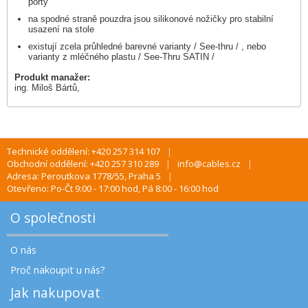
porty
na spodné straně pouzdra jsou silikonové nožičky pro stabilní
usazení na stole
existují zcela průhledné barevné varianty / See-thru / , nebo
varianty z mléčného plastu / See-Thru SATIN /
Produkt manažer:
ing. Miloš Bártů,
Technické oddělení: +420 257 314 107
Obchodní oddělení: +420 257 310 289
info@cables.cz
Adresa: Peroutkova 1778/55, Praha 5
Otevřeno: Po-Čt 9:00 - 17:00 hod, Pá 8:00 - 16:00 hod
O společnosti
O nás
Proč nakoupit u nás?
Jak nakupovat