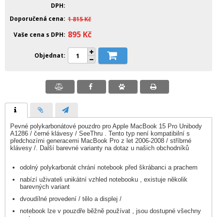
DPH
Doporučená cena
1 815
Kč
895
Kč
Vaše cena s DPH
Objednat
Pevné polykarbonátové pouzdro pro Apple MacBook 15 Pro Unibody
A1286 / černé klávesy / SeeThru . Tento typ není kompatibilní s
předchozími generacemi MacBook Pro z let 2006-2008 / stříbrné
klávesy /. Další barevné varianty na dotaz u našich obchodníků
odolný polykarbonát chrání notebook před škrábanci a prachem
nabízí uživateli unikátní vzhled notebooku , existuje několik
barevných variant
dvoudílné provedení / tělo a displej /
notebook lze v pouzdře běžně používat , jsou dostupné všechny