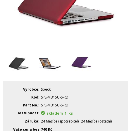
Výrobce
Speck
Kód
SPE-MB15U-S-RD
Part No.
SPE-MB15U-S-RD
Dostupnost
skladem 1
ks
Záruka
24 Měsíce (spotřebitel)
24 Měsíce (ostatní)
Vaše cena bez
740
Kč