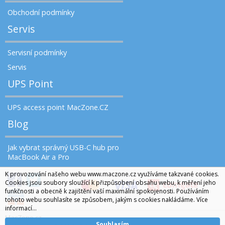
Obchodní podmínky
Servis
Servisní podmínky
Servis
UPS Point
UPS access point MacZone.CZ
Blog
Jak vybrat správný USB-C hub pro
MacBook Air a Pro
K provozování našeho webu www.maczone.cz využíváme takzvané cookies.
Cookies jsou soubory sloužící k přizpůsobení obsahu webu, k měření jeho
funkčnosti a obecně k zajištění vaší maximální spokojenosti. Používáním
tohoto webu souhlasíte se způsobem, jakým s cookies nakládáme.
Více
informací...
MacZone.cz
Souhlasím