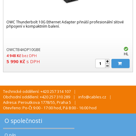
OWC Thunderbolt 10G Ethernet Adapter přináší profesionální síťové
připojení v kompaktním balení.
OWCTB4ADP10GBE
HL
4 948
Kč
bez DPH
5 990
Kč
s DPH
Technické oddělení: +420 257 314 107
Obchodní oddělení: +420 257 310 289
info@cables.cz
Adresa: Peroutkova 1778/55, Praha 5
Otevřeno: Po-Čt 9:00 - 17:00 hod, Pá 8:00 - 16:00 hod
O společnosti
O nás