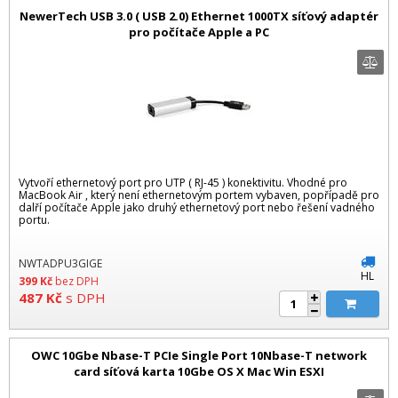
NewerTech USB 3.0 ( USB 2.0) Ethernet 1000TX síťový adaptér
pro počítače Apple a PC
Vytvoří ethernetový port pro UTP ( RJ-45 ) konektivitu. Vhodné pro
MacBook Air , který není ethernetovým portem vybaven, popřípadě pro
dalří počítače Apple jako druhý ethernetový port nebo řešení vadného
portu.
NWTADPU3GIGE
HL
399
Kč
bez DPH
487
Kč
s DPH
OWC 10Gbe Nbase-T PCIe Single Port 10Nbase-T network
card síťová karta 10Gbe OS X Mac Win ESXI