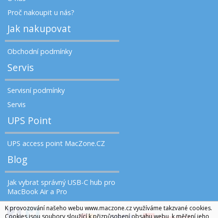
Proč nakoupit u nás?
Jak nakupovat
Obchodní podmínky
Servis
Servisní podmínky
Servis
UPS Point
UPS access point MacZone.CZ
Blog
Jak vybrat správný USB-C hub pro
MacBook Air a Pro
K provozování našeho webu www.maczone.cz využíváme takzvané cookies.
Cookies jsou soubory sloužící k přizpůsobení obsahu webu, k měření jeho