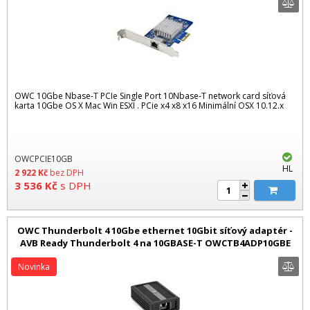
OWC 10Gbe Nbase-T PCIe Single Port 10Nbase-T network card síťová
karta 10Gbe OS X Mac Win ESXI . PCie x4 x8 x16 Minimální OSX 10.12.x
OWCPCIE10GB
HL
2 922
Kč
bez DPH
3 536
Kč
s DPH
OWC Thunderbolt 4 10Gbe ethernet 10Gbit síťový adaptér -
AVB Ready Thunderbolt 4 na 10GBASE-T OWCTB4ADP10GBE
Novinka